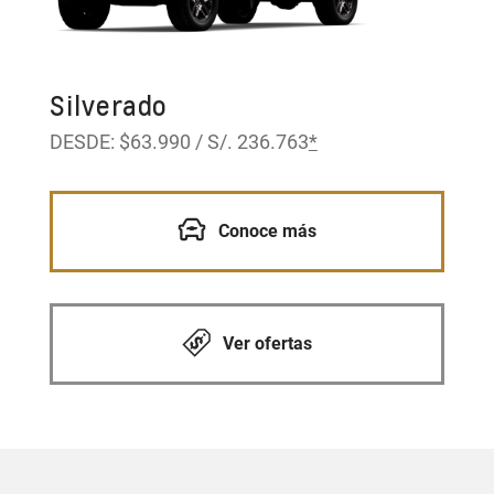
Silverado
DESDE: $63.990 / S/. 236.763
*
Conoce más
Ver ofertas